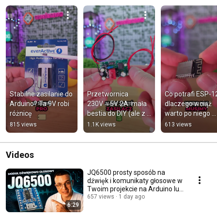
Stabilne zasilanie do 
Przetwornica 
Co potrafi ESP-12F
Arduino? Ta 9V robi 
230V→5V 2A: mała 
dlaczego wciąż 
różnicę
bestia do DIY (ale z 
warto po niego 
haczykiem!)
sięgnąć
815 views
1.1K views
613 views
Videos
JQ6500 prosty sposób na
dźwięk i komunikaty głosowe w
Twoim projekcie na Arduino lub
ESP32
657 views
1 day ago
6:29