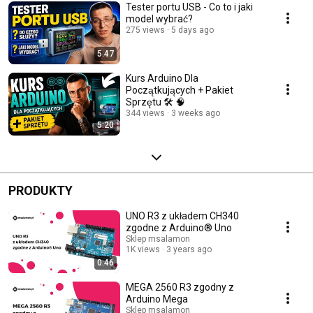
Tester portu USB - Co to i jaki
model wybrać?
275 views
5 days ago
5:47
Kurs Arduino Dla
Początkujących + Pakiet
Sprzętu 🛠️ 🧠
344 views
3 weeks ago
5:20
PRODUKTY
UNO R3 z układem CH340
zgodne z Arduino® Uno
Sklep msalamon
1K views
3 years ago
0:46
MEGA 2560 R3 zgodny z
Arduino Mega
Sklep msalamon